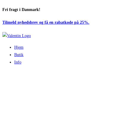
Fri fragt i Danmark!
Skip
to
Tilmeld nyhedsbrev og få en rabatkode på 25%.
content
Hjem
Butik
Info